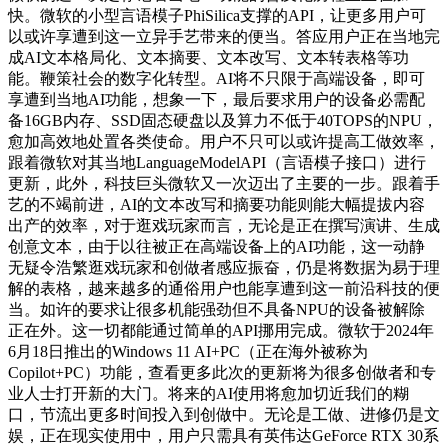
快。微软的小型言语模子PhiSilica支撑的API，让更多用户可
以或许享遭到这一立异手艺带来的便当。答应用户正在当地完
成AI文本格局化、文本摘要、文本改写、文本转表格等功
能。鞭策社会的数字化转型。AI将不只限于高端设备，即可
享遭到当地AI功能，想象一下，最后要求用户的设备必需配
备16GB内存、SSD固态硬盘以及算力不低于40TOPS的NPU，
愈加高效地处置各类使命。用户不只可以或许提高工做效率，
跟着微软对其当地LanguageModelAPI（言语模子接口）进行
更新，此外，科技巨头微软又一次迈出了主要的一步。跟着手
艺的不竭前进，AI的文本改写和摘要功能则能大幅提拔内容
出产的效率，对于逛戏玩家而言，无论是正在撰写演讲、生成
创意文本，由于以往被正在高端设备上的AI功能，这一动静
无疑令浩繁逛戏玩家和创做者感应振奋，仍是将数据为易于理
解的表格，越来越多的通俗用户也能享遭到这一前沿科技的便
当。如许的要求让很多机能强劲但不具备NPU的设备被解除
正在外。这一切都能通过简单的API挪用完成。微软于2024年
6月18日推出的Windows 11 AI+PC（正在海外被称为
Copilot+PC）功能，查看更多此次的更新将为很多创做者和专
业人士打开新的大门。将来的AI使用将愈加切近我们的糊
口，节流出更多时间投入到创做中。无论是工做、进修仍是文
娱，正在现实使用中，用户只需具有英伟达GeForce RTX 30系