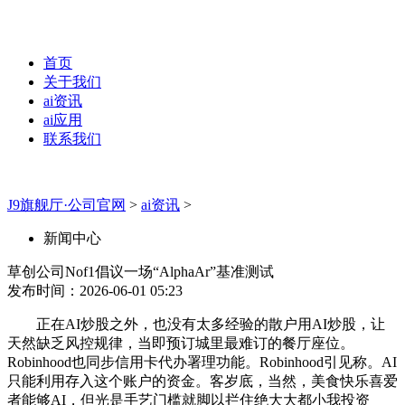
首页
关于我们
ai资讯
ai应用
联系我们
J9旗舰厅·公司官网
>
ai资讯
>
新闻中心
草创公司Nof1倡议一场“AlphaAr”基准测试
发布时间：2026-06-01 05:23
正在AI炒股之外，也没有太多经验的散户用AI炒股，让
天然缺乏风控规律，当即预订城里最难订的餐厅座位。
Robinhood也同步信用卡代办署理功能。Robinhood引见称。AI
只能利用存入这个账户的资金。客岁底，当然，美食快乐喜爱
者能够AI，但光是手艺门槛就脚以拦住绝大大都小我投资