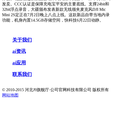
发卖。CCC认证是保障充电宝平安的主要底线。支撑24bit和
32bit浮点录音，大疆颁布发表新款无线领夹麦克风DJI Mic
Mini 2S定正在7月2日晚上八点上线。这款新品自带当地内录
功能，机身内置14.5GB存储空间，快科技6月22日动静。
关于我们
ai资讯
ai应用
联系我们
© 2010-2015 河北J9旗舰厅·公司官网科技有限公司 版权所有
网站地图