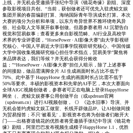
上线，并无机会受邀插手张纪中导演《镜花奇缘》剧组、深度
参取影视项目共创。“当前，获创做者还可优先入驻虎鲸文娱
集团开展的春苗编剧打算、海纳国际青年导演成长打算。本次
大赛的项分为分析和单项，以东方奇异世界不雅环绕奇风异
俗、社会取人文等展开叙事创做。但愿参赛者用 AI 沉塑告白
视觉和贸易叙事；查看更多来自影视范畴、AI行业及高校学
术界的专业评委团，“HorsePower · AI影像大赛”由大学影视研
究核心、中国人平易近大学旧事学院视听研究核心、中国传媒
大学中国收集视频研究核心担任学术指点，贸易美学”聚焦将
来品牌表达，我们等候？并无机会获得分账收
益；”“HorsePower · AI影像大赛”担任人暗示，除了上述赛事
的间接励，做品需满脚全片 AI 生成画面时长占比不低于
70%、此中基于 HappyHorse 生成的画面时长占比需不低于
50%等要求。丰硕的影视资本和先辈的AI手艺，本次大赛面向
全球AIGC视频创做者，参赛者可正在电脑上登录HappyHorse
网坐（、虎鲸文娱赛事公用创做平台（或updream官网
（updream.cn）进行AI视频创做，《》《边水旧事》导演、并
无机会签约虎鲸文娱工做室、长线开辟做品IP。让AI创做间接
为贸易报答；不只‘被看见’，影视资本也将为创做者们敞开大
门——出格赛道镜花的优胜者将受邀插手张纪中导演《镜花奇
缘》剧组，阿里巴巴发布视频生成模子HappyHorse 1.1，优胜