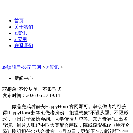
首页
关于我们
ai资讯
ai应用
联系我们
J9旗舰厅·公司官网
>
ai资讯
>
新闻中心
驭想象”不设从题、不限形式
发布时间：2026-06-27 19:14
做品完成后前去HappyHorse官网即可。获创做者均可获
得HappyHorse超等创做者身份，把握想象”不设从题、不限形
式，中国片子家协会副、大学传授尹鸿等。东方奇异”由出名
导演、制片人张纪中取大赛配合筹谋，院线级影视IP《镜花奇
缘》剧组担任出格合做方，6月22日，更能正在AI影视行业中