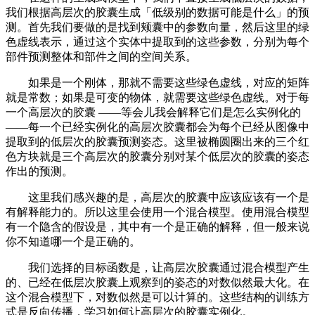
我们根据高层次的胶囊生成「低级别的数据可能是什么」的预
测。首先我们要做的是找到颊囊中的参数向量，然后这里的绿
色虚线表示，通过这个实体中提取到的这些参数，分别为每个
部件预测整体和部件之间的空间关系。
如果是一个刚体，那就不需要这些绿色虚线，对应的矩阵
就是常数；如果是可变的物体，就需要这些绿色虚线。对于每
一个高层次的胶囊 ——等会儿我会解释它们是怎么实例化的
——每一个已经实例化的高层次胶囊都会为每个已经从图像中
提取到的低层次的胶囊预测姿态。这里被椭圆圈出来的三个红
色方块就是三个高层次的胶囊分别对某个低层次的胶囊的姿态
作出的预测。
这里我们感兴趣的是，高层次的胶囊中应该应该有一个是
有解释能力的。所以这里会使用一个混合模型。使用混合模型
有一个隐含的假设是，其中有一个是正确的解释，但一般来说
你不知道哪一个是正确的。
我们选择的目标函数是，让高层次胶囊通过混合模型产生
的、已经在低层次胶囊上观察到的姿态的对数似然最大化。在
这个混合模型下，对数似然是可以计算的。这些结构的训练方
式是反向传播，学习如何让高层次的胶囊实例化。