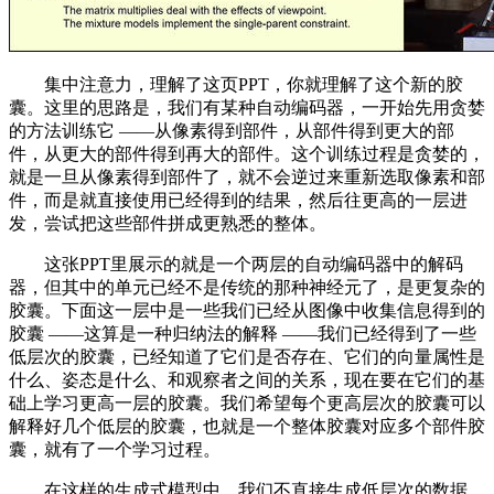
集中注意力，理解了这页PPT，你就理解了这个新的胶
囊。这里的思路是，我们有某种自动编码器，一开始先用贪婪
的方法训练它 ——从像素得到部件，从部件得到更大的部
件，从更大的部件得到再大的部件。这个训练过程是贪婪的，
就是一旦从像素得到部件了，就不会逆过来重新选取像素和部
件，而是就直接使用已经得到的结果，然后往更高的一层进
发，尝试把这些部件拼成更熟悉的整体。
这张PPT里展示的就是一个两层的自动编码器中的解码
器，但其中的单元已经不是传统的那种神经元了，是更复杂的
胶囊。下面这一层中是一些我们已经从图像中收集信息得到的
胶囊 ——这算是一种归纳法的解释 ——我们已经得到了一些
低层次的胶囊，已经知道了它们是否存在、它们的向量属性是
什么、姿态是什么、和观察者之间的关系，现在要在它们的基
础上学习更高一层的胶囊。我们希望每个更高层次的胶囊可以
解释好几个低层的胶囊，也就是一个整体胶囊对应多个部件胶
囊，就有了一个学习过程。
在这样的生成式模型中，我们不直接生成低层次的数据，