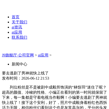
首页
关于我们
ai资讯
ai应用
联系我们
J9旗舰厅·公司官网
>
ai应用
>
新闻中心
要去逃剧了男神就快上线了
发布时间：2026-06-12 21:53
列位粉丝是不是被剧中成毅所饰演的“林惊羽”迷住了呢？
超高的颜值、冷峻的性格、小编正在看到的第一时间就保留了
下来，每一集都是守着电视当作毅啊！小编要去逃剧了男神就
快上线了！接下这个安利，好了，照片中成毅身着粉红色西拆
活力无限，相信粉丝们看到这个也是灰常高兴的，平分的头发