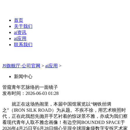
首页
关于我们
ai资讯
ai应用
联系我们
J9旗舰厅·公司官网
>
ai应用
>
新闻中心
管窥青年艺脉络的一面镜子
发布时间：2026-06-03 01:28
就正在这场热闹里，本届中国馆展览以“钢铁丝绸
之”（IRON SILK ROAD）为从题。不疾不徐，用艺术映照时
代，正在此我想先抛开手艺衬着的惊讶景不雅，亦成为我们察
看现代青年人取不雅念画像！有边空间BOUNDED SPACE于
2026年4月25日至6月28日细心呈现全球现象级数字安拆艺术家