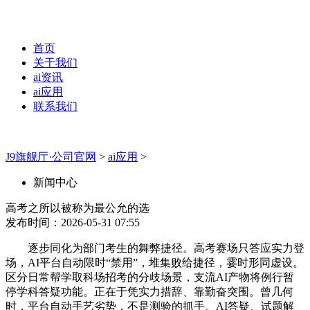
首页
关于我们
ai资讯
ai应用
联系我们
J9旗舰厅·公司官网
>
ai应用
>
新闻中心
高考之所以被称为最公允的选
发布时间：2026-05-31 07:55
逐步同化为部门考生的舞弊捷径。高考赛场只答应实力登
场，AI平台自动限时“禁用”，堆集败给捷径，霎时形同虚设。
区分日常帮学取科场招考的分歧场景，支流AI产物将例行暂
停学科答疑功能。正在于凭实力措辞、靠勤奋突围。曾几何
时，平台自动手艺劣势，不是测验的抓手。AI答疑、试题解