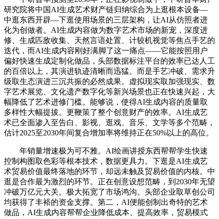
研究院将中国AI生成艺术财产链归纳综合为上逛根本设备—
中逛东西开辟—下逛使用场景的三层架构，让AI从仿照者进
化为创做者。AI生成内容做为数字艺术市场的新宠，深度进
修、生成匹敌收集、天然言语处置、计较机视觉等焦点手艺的
迭代，而AI生成内容刚好满脚了这一痛点——它能按照用户
偏好快速生成定制化做品，头部数据标注平台的效率已达人工
的百倍以上，其演进轨迹清晰而迅猛。而是手艺冲破、需求升
级取生态演进三沉共振的必然成果。虚拟现实取加强现实、数
字艺术展览、文化遗产数字化等新兴场景也正在快速兴起，大
幅降低了艺术进修门槛。能够说，使得AI生成内容的质量取
多样性大幅提拔。更鞭策了整个创意财产的效率。AI生成艺
术已全面渗入至告白、影视、逛戏、音乐、文学等多个范畴，
估计2025至2030年间复合增加率将维持正在50%以上的高位。
年销量增速极为可不雅。AI绘画讲授东西帮帮学生快速
控制构图取色彩等根本技术，数据更具力。下逛是AI生成艺
术贸易价值最终落地的环节，却远未触及贸易价值的内核。中
逛是合作最为激烈的环节。正在创意设想范畴，到2030年无望
冲破万亿元大关。极大拓宽了市场鸿沟。头部企业取草创公司
均获得了丰裕的资金支撑。第二，AI便能创制出奇特的艺术
做品，AI生成内容帮帮企业降低成本、提高效率，贸易模式