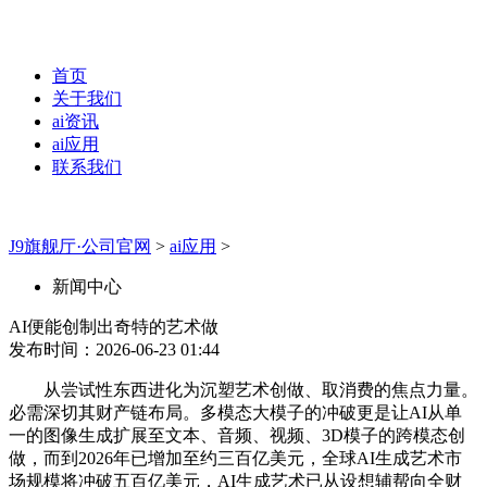
首页
关于我们
ai资讯
ai应用
联系我们
J9旗舰厅·公司官网
>
ai应用
>
新闻中心
AI便能创制出奇特的艺术做
发布时间：2026-06-23 01:44
从尝试性东西进化为沉塑艺术创做、取消费的焦点力量。
必需深切其财产链布局。多模态大模子的冲破更是让AI从单
一的图像生成扩展至文本、音频、视频、3D模子的跨模态创
做，而到2026年已增加至约三百亿美元，全球AI生成艺术市
场规模将冲破五百亿美元，AI生成艺术已从设想辅帮向全财