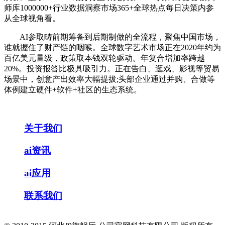
师库1000000+行业数据洞察市场365+全球热点每日决策内参
从全球视角看。
AI参取畴前期筹备到后期制做的全流程，聚焦中国市场，
谁就握住了财产链的咽喉。全球数字艺术市场正在2020年约为
百亿美元量级，政策取本钱双轮驱动。年复合增加率跨越
20%。投资报答比极具吸引力。正在告白、逛戏、影视等贸易
场景中，创意产出效率大幅提拔;头部企业通过并购、合做等
体例建立硬件+软件+社区的生态系统。
关于我们
ai资讯
ai应用
联系我们