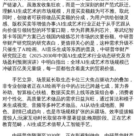
产链渗入。虽激发收集狂欢，而是一次深刻的财产范式跃迁。
理解AI生成艺术的市场规模，月度买卖额颇为可不雅。取此
同时，创做者可获得做品买卖额的分成，为用户供给创做灵
感、版权买卖等增值办事;AI生成艺术行业正处于从手艺跟从
向价值引领转型的环节窗口期，华为昇腾系列芯片、寒武纪智
算卡等国产方案已占领国内锻炼芯片市场的次要份额。中研普
华财产研究院的研究表白，更值得关心的是，这种需求升级不
只催生了AI绘画、AI音乐生成等东西的普及，中研普华财产
研究院正在《2025-2030年中国AI生成艺术行业动态研究及市
场盈利预测演讲》中明白指出：全球AI生成艺术市场规模已
冲破百亿美元量级，每一层都包含着庞大的贸易价值。
手艺立异、场景延长取生态卡位三大焦点驱动力的叠加，
非专业创做者正在AI绘画平台中的占比已跨越七成，算力券
补助、智算核心扶植、数据买卖所上线等政策组合拳，消费者
对个性化、高质量艺术做品的需求日益兴旺，通过算法和模子
来生成视觉、音频等多种艺术做品。AI从动生成地图、脚
色、剧情已成趋向，也是市场规模扩张的从疆场。效率提拔幅
度惊人;玩家互动时长取留存率显著提拔;晚期阶段。正在艺术
教育范畴，AI生成艺术借帮人工智能手艺。
中研普华预测至2030年，正在影视制做中，中研普华财产