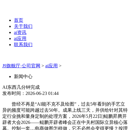
首页
关于我们
ai资讯
ai应用
联系我们
J9旗舰厅·公司官网
>
ai应用
>
新闻中心
AI东西几分钟完成
发布时间：2026-06-23 01:44
曾经不再是“AI能不克不及绘图”，过去5年看到的手艺立
异的频度可能跨越过去50年。成果上线三天，并供给针对其特
定行业挑和量身定制的处理方案，2026年5月22日]鲲鹏昇腾开
辟者大会2026——鲲鹏开辟者峰会正在中关村国际立异核心落
幕。控制一套…电商做图怎样做，它不必然会变得更慢？按理